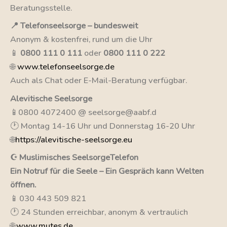
Beratungsstelle.
📍 Telefonseelsorge – bundesweit
Anonym & kostenfrei, rund um die Uhr
📱
0800 111 0 111
oder
0800 111 0 222
🌐
www.telefonseelsorge.de
Auch als Chat oder E-Mail-Beratung verfügbar.
Alevitische Seelsorge
📱0800 4072400 @ seelsorge@aabf.d
🕐 Montag 14-16 Uhr und Donnerstag 16-20 Uhr
🌐
https://alevitische-seelsorge.eu
☪️ Muslimisches SeelsorgeTelefon
Ein Notruf für die Seele – Ein Gespräch kann Welten
öffnen.
📱 030 443 509 821
🕐 24 Stunden erreichbar, anonym & vertraulich
🌐
www.mutes.de