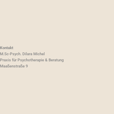
Kontakt
M.Sc-Psych. Dilara Michel
Praxis für Psychotherapie & Beratung
Maaßenstraße 9
10777 Berlin
Tel: 0163 90 53 34 6
E-Mail:
info@therapie-michel.de