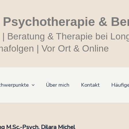
r Psychotherapie & Be
 | Beratung & Therapie bei Lon
folgen | Vor Ort & Online
chwerpunkte
Über mich
Kontakt
Häufig
g M.Sc.-Psych. Dilara Michel