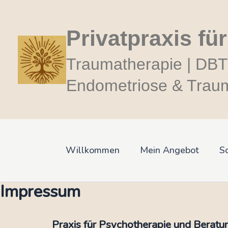
Zum
Inhalt
Privatpraxis fü
springen
Traumatherapie | DBT
Endometriose & Trauma
Willkommen
Mein Angebot
S
Impressum
Praxis für Psychotherapie und Beratun