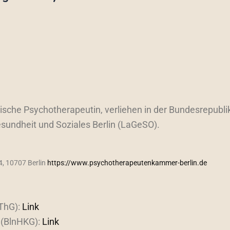
sche Psychotherapeutin, verliehen in der Bundesrepubli
esundheit und Soziales Berlin (LaGeSO).
4,
10707 Berlin
https://www.psychotherapeutenkammer-berlin.de
ThG):
Link
 (BlnHKG):
Link