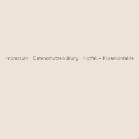
Impressum
Datenschutzerklärung
Notfall – Krisenkontakte
© 2025 Praxis für Psychotherapie & Beratung Dilara Michel.